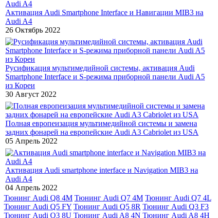
Активация Audi Smartphone Interface и Навигации MIB3 на
Audi A4
26 Октябрь 2022
Русификация мультимедийной системы, активация Audi
Smartphone Interface и S-режима приборной панели Audi A5
из Кореи
30 Август 2022
Полная европеизация мультимедийной системы и замена
задних фонарей на европейские Audi A3 Cabriolet из USA
05 Апрель 2022
Активация Audi smartphone interface и Navigation MIB3 на
Audi A4
04 Апрель 2022
Тюнинг Audi Q8 4M
Тюнинг Audi Q7 4M
Тюнинг Audi Q7 4L
Тюнинг Audi Q5 FY
Тюнинг Audi Q5 8R
Тюнинг Audi Q3 F3
Тюнинг Audi Q3 8U
Тюнинг Audi A8 4N
Тюнинг Audi A8 4H