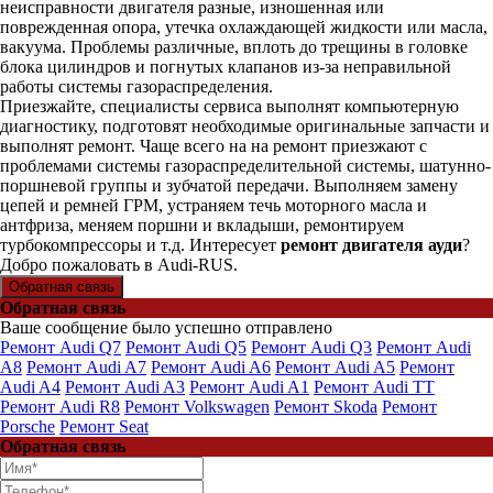
неисправности двигателя разные, изношенная или
поврежденная опора, утечка охлаждающей жидкости или масла,
вакуума. Проблемы различные, вплоть до трещины в головке
блока цилиндров и погнутых клапанов из-за неправильной
работы системы газораспределения.
Приезжайте, специалисты сервиса выполнят компьютерную
диагностику, подготовят необходимые оригинальные запчасти и
выполнят ремонт. Чаще всего на на ремонт приезжают с
проблемами системы газораспределительной системы, шатунно-
поршневой группы и зубчатой передачи. Выполняем замену
цепей и ремней ГРМ, устраняем течь моторного масла и
антфриза, меняем поршни и вкладыши, ремонтируем
турбокомпрессоры и т.д. Интересует
ремонт двигателя ауди
?
Добро пожаловать в Audi-RUS.
Обратная связь
Обратная связь
Ваше сообщение было успешно отправлено
Ремонт Audi Q7
Ремонт Audi Q5
Ремонт Audi Q3
Ремонт Audi
A8
Ремонт Audi A7
Ремонт Audi A6
Ремонт Audi A5
Ремонт
Audi A4
Ремонт Audi A3
Ремонт Audi A1
Ремонт Audi TT
Ремонт Audi R8
Ремонт Volkswagen
Ремонт Skoda
Ремонт
Porsche
Ремонт Seat
Обратная связь