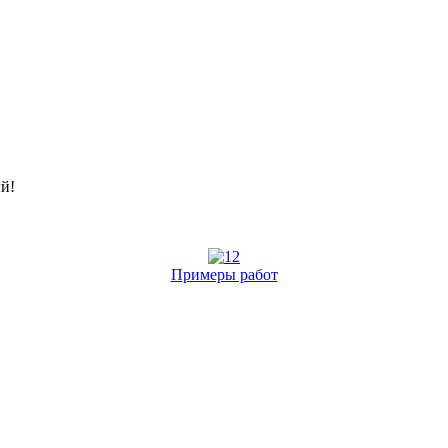
.
ый!
Примеры работ