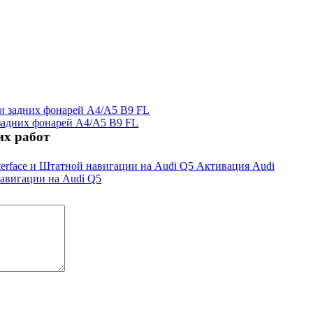
задних фонарей А4/А5 B9 FL
х работ
Активация Audi
 навигации на Audi Q5