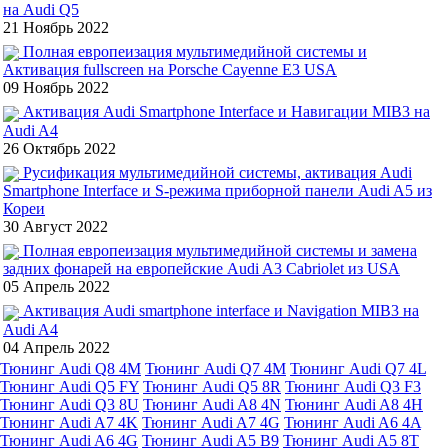
на Audi Q5
21 Ноябрь 2022
Полная европеизация мультимедийной системы и
Активация fullscreen на Porsche Cayenne E3 USA
09 Ноябрь 2022
Активация Audi Smartphone Interface и Навигации MIB3 на
Audi A4
26 Октябрь 2022
Русификация мультимедийной системы, активация Audi
Smartphone Interface и S-режима приборной панели Audi A5 из
Кореи
30 Август 2022
Полная европеизация мультимедийной системы и замена
задних фонарей на европейские Audi A3 Cabriolet из USA
05 Апрель 2022
Активация Audi smartphone interface и Navigation MIB3 на
Audi A4
04 Апрель 2022
Тюнинг Audi Q8 4M
Тюнинг Audi Q7 4M
Тюнинг Audi Q7 4L
Тюнинг Audi Q5 FY
Тюнинг Audi Q5 8R
Тюнинг Audi Q3 F3
Тюнинг Audi Q3 8U
Тюнинг Audi A8 4N
Тюнинг Audi A8 4H
Тюнинг Audi A7 4K
Тюнинг Audi A7 4G
Тюнинг Audi A6 4A
Тюнинг Audi A6 4G
Тюнинг Audi A5 B9
Тюнинг Audi A5 8T