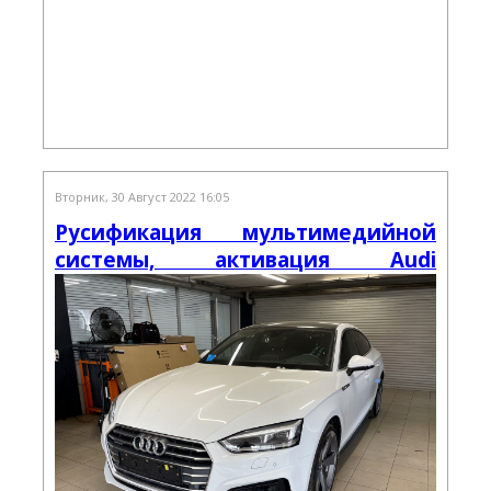
Вторник, 30 Август 2022 16:05
Русификация мультимедийной
системы, активация Audi
Smartphone Interface и S-режима
приборной панели Audi A5 из
Кореи