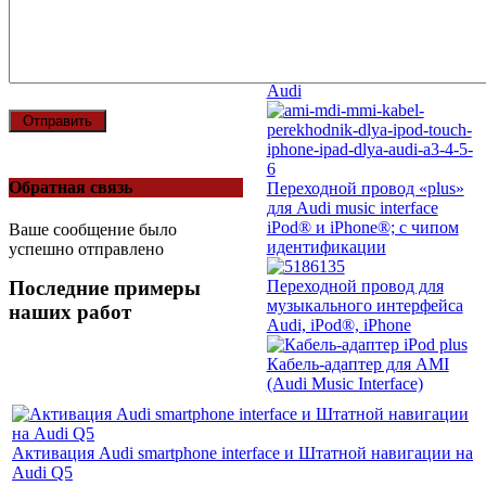
Audi
Разъем микро-USB для
музыкального интерфейса
Audi
Отправить
Обратная связь
Переходной провод «plus»
для Audi music interface
iPod® и iPhone®; с чипом
Ваше сообщение было
идентификации
успешно отправлено
Последние примеры
Переходной провод для
музыкального интерфейса
наших работ
Audi, iPod®, iPhone
Кабель-адаптер для AMI
(Audi Music Interface)
Активация Audi smartphone interface и Штатной навигации на
Audi Q5