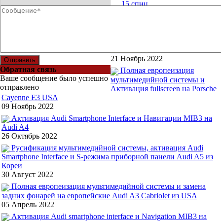
15 спиц
Последние примеры наших
работ
Активация Audi smartphone
interface и Штатной навигации
на Audi Q5
21 Ноябрь 2022
Отправить
Обратная связь
Полная европеизация
Ваше сообщение было успешно
мультимедийной системы и
отправлено
Активация fullscreen на Porsche
Cayenne E3 USA
09 Ноябрь 2022
Активация Audi Smartphone Interface и Навигации MIB3 на
Audi A4
26 Октябрь 2022
Русификация мультимедийной системы, активация Audi
Smartphone Interface и S-режима приборной панели Audi A5 из
Кореи
30 Август 2022
Полная европеизация мультимедийной системы и замена
задних фонарей на европейские Audi A3 Cabriolet из USA
05 Апрель 2022
Активация Audi smartphone interface и Navigation MIB3 на