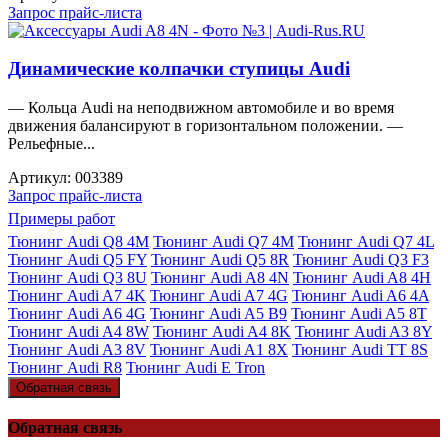
Запрос прайс-листа
Динамические колпачки ступицы Audi
— Кольца Audi на неподвижном автомобиле и во время
движения балансируют в горизонтальном положении. —
Рельефные...
Артикул:
003389
Запрос прайс-листа
Примеры работ
Тюнинг Audi Q8 4M
Тюнинг Audi Q7 4M
Тюнинг Audi Q7 4L
Тюнинг Audi Q5 FY
Тюнинг Audi Q5 8R
Тюнинг Audi Q3 F3
Тюнинг Audi Q3 8U
Тюнинг Audi A8 4N
Тюнинг Audi A8 4H
Тюнинг Audi A7 4K
Тюнинг Audi A7 4G
Тюнинг Audi A6 4A
Тюнинг Audi A6 4G
Тюнинг Audi A5 B9
Тюнинг Audi A5 8T
Тюнинг Audi A4 8W
Тюнинг Audi A4 8K
Тюнинг Audi A3 8Y
Тюнинг Audi A3 8V
Тюнинг Audi A1 8X
Тюнинг Audi TT 8S
Тюнинг Audi R8
Тюнинг Audi E Tron
Обратная связь
Обратная связь