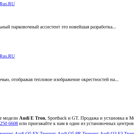
ный парковочный ассистент это новейшая разработка...
ью, отображая тепловое изображение окрестностей на...
ие модели
Audi E Tron
, Sportback и GT. Продажа и установка в 
 250 6608
или приезжайте к нам в один из установочных центров
юнинг Audi Q5 FY
Тюнинг Audi Q5 8R
Тюнинг Audi Q3 F3
Тюни