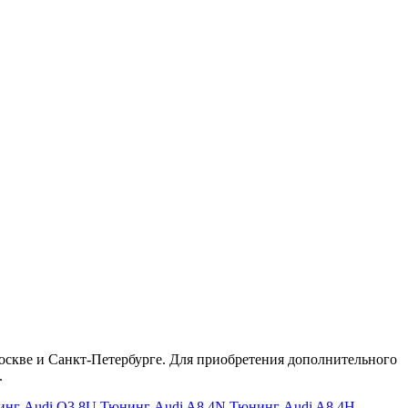
Москве и Санкт-Петербурге. Для приобретения дополнительного
.
нг Audi Q3 8U
Тюнинг Audi A8 4N
Тюнинг Audi A8 4H