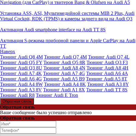
Navigation (для CarPlay) и твитеров Bang & Olufsen на Audi A5
Установка ASS, ASI, Мультимедийной системы MIB 2 Plus, Audi
Virtual Cockpit, RDK (TPMS) и камеры заднего вида на Audi Q3
Активация Audi smartphone interface на Audi TT 8S
Активация S-режима приборной панели и Apple CarPlay на Audi
TT
Наверх
Тюнинг Audi Q8 4M
Тюнинг Audi Q7 4M
Тюнинг Audi Q7 4L
Тюнинг Audi Q5 FY
Тюнинг Audi Q5 8R
Тюнинг Audi Q3 F3
Тюнинг Audi Q3 8U
Тюнинг Audi A8 4N
Тюнинг Audi A8 4H
Тюнинг Audi A7 4K
Тюнинг Audi A7 4G
Тюнинг Audi A6 4A
Тюнинг Audi A6 4G
Тюнинг Audi A5 B9
Тюнинг Audi A5 8T
Тюнинг Audi A4 8W
Тюнинг Audi A4 8K
Тюнинг Audi A3 8Y
Тюнинг Audi A3 8V
Тюнинг Audi A1 8X
Тюнинг Audi TT 8S
Тюнинг Audi R8
Тюнинг Audi E Tron
Обратная связь
Обратная связь
Ваше сообщение было успешно отправлено
Обратная связь