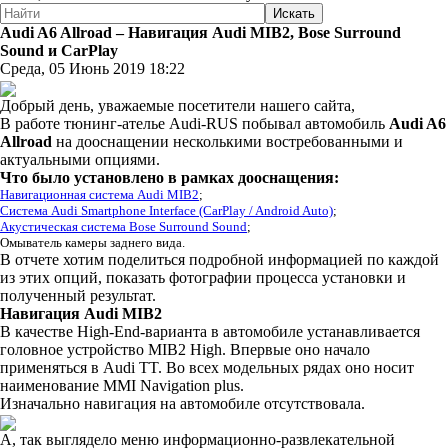
Audi A6 Allroad – Навигация Audi MIB2, Bose Surround
Sound и CarPlay
Среда, 05 Июнь 2019 18:22
Добрый день, уважаемые посетители нашего сайта,
В работе тюнинг-ателье Audi-RUS побывал автомобиль
Audi A6
Allroad
на дооснащении несколькими востребованными и
актуальными опциями.
Что было установлено в рамках дооснащения:
Навигационная система Audi MIB2
;
Система Audi Smartphone Interface (CarPlay / Android Auto)
;
Акустическая система Bose Surround Sound
;
Омыватель камеры заднего вида.
В отчете хотим поделиться подробной информацией по каждой
из этих опций, показать фотографии процесса установки и
полученный результат.
Навигация Audi MIB2
В качестве High-End-варианта в автомобиле устанавливается
головное устройство MIB2 High. Впервые оно начало
применяться в Audi TT. Во всех модельных рядах оно носит
наименование MMI Navigation plus.
Изначально навигация на автомобиле отсутствовала.
А, так выглядело меню информационно-развлекательной