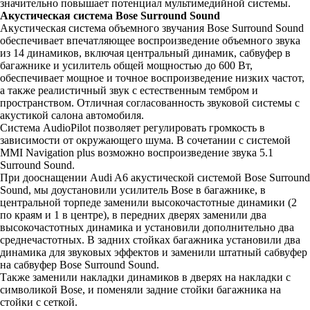
значительно повышает потенциал мультимедийной системы.
Акустическая система Bose Surround Sound
Акустическая система объемного звучания Bose Surround Sound
обеспечивает впечатляющее воспроизведение объемного звука
из 14 динамиков, включая центральный динамик, сабвуфер в
багажнике и усилитель общей мощностью до 600 Вт,
обеспечивает мощное и точное воспроизведение низких частот,
а также реалистичный звук с естественным тембром и
пространством. Отличная согласованность звуковой системы с
акустикой салона автомобиля.
Система AudioPilot позволяет регулировать громкость в
зависимости от окружающего шума. В сочетании с системой
MMI Navigation plus возможно воспроизведение звука 5.1
Surround Sound.
При дооснащении Audi A6 акустической системой Bose Surround
Sound, мы доустановили усилитель Bose в багажнике, в
центральной торпеде заменили высокочастотные динамики (2
по краям и 1 в центре), в передних дверях заменили два
высокочастотных динамика и установили дополнительно два
среднечастотных. В задних стойках багажника установили два
динамика для звуковых эффектов и заменили штатный сабвуфер
на сабвуфер Bose Surround Sound.
Также заменили накладки динамиков в дверях на накладки с
символикой Bose, и поменяли задние стойки багажника на
стойки с сеткой.