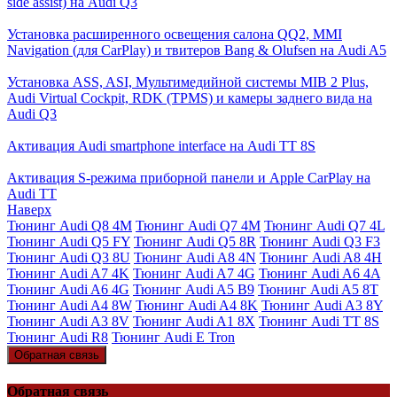
side assist) на Audi Q3
Установка расширенного освещения салона QQ2, MMI
Navigation (для CarPlay) и твитеров Bang & Olufsen на Audi A5
Установка ASS, ASI, Мультимедийной системы MIB 2 Plus,
Audi Virtual Cockpit, RDK (TPMS) и камеры заднего вида на
Audi Q3
Активация Audi smartphone interface на Audi TT 8S
Активация S-режима приборной панели и Apple CarPlay на
Audi TT
Наверх
Тюнинг Audi Q8 4M
Тюнинг Audi Q7 4M
Тюнинг Audi Q7 4L
Тюнинг Audi Q5 FY
Тюнинг Audi Q5 8R
Тюнинг Audi Q3 F3
Тюнинг Audi Q3 8U
Тюнинг Audi A8 4N
Тюнинг Audi A8 4H
Тюнинг Audi A7 4K
Тюнинг Audi A7 4G
Тюнинг Audi A6 4A
Тюнинг Audi A6 4G
Тюнинг Audi A5 B9
Тюнинг Audi A5 8T
Тюнинг Audi A4 8W
Тюнинг Audi A4 8K
Тюнинг Audi A3 8Y
Тюнинг Audi A3 8V
Тюнинг Audi A1 8X
Тюнинг Audi TT 8S
Тюнинг Audi R8
Тюнинг Audi E Tron
Обратная связь
Обратная связь