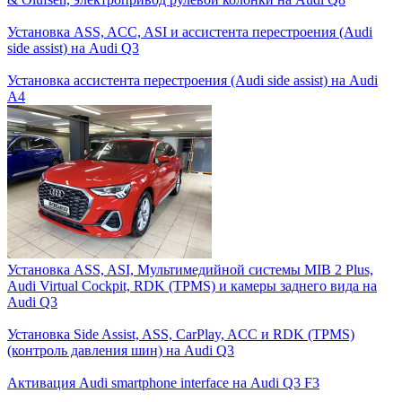
Установка ASS, ACC, ASI и ассистента перестроения (Audi
side assist) на Audi Q3
Установка ассистента перестроения (Audi side assist) на Audi
A4
Установка ASS, ASI, Мультимедийной системы MIB 2 Plus,
Audi Virtual Cockpit, RDK (TPMS) и камеры заднего вида на
Audi Q3
Установка Side Assist, ASS, CarPlay, ACC и RDK (TPMS)
(контроль давления шин) на Audi Q3
Активация Audi smartphone interface на Audi Q3 F3