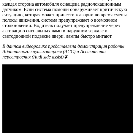
каждая сторона автомобиля оснащена радиолокационным
датчиком. Если система помощи обнаруживает критическую
ситуацию, которая может привести к аварии во время смены
полосы движения, система предупреждает о возможном
столкновении. Водитель получает предупреждение через
активацию сигнальных ламп в наружном зеркале и
светодиодной подвеске двери, лампы быстро мигают.
В данном видеоролике представлена демонстрация работы
Адаптивного круиз-контроля (ACC) и Ассистента
перестроения (Audi side assist)⏬