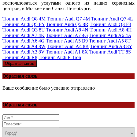
воспользоваться услугами одного из наших сервисных
центров, в Москве или Санкт-Петербурге.
Тюнинг Audi Q8 4M
Тюнинг Audi Q7 4M
Тюнинг Audi Q7 4L
Тюнинг Audi Q5 FY
Тюнинг Audi Q5 8R
Тюнинг Audi Q3 F3
Тюнинг Audi Q3 8U
Тюнинг Audi A8 4N
Тюнинг Audi A8 4H
Тюнинг Audi A7 4K
Тюнинг Audi A7 4G
Тюнинг Audi A6 4A
Тюнинг Audi A6 4G
Тюнинг Audi A5 B9
Тюнинг Audi A5 8T
Тюнинг Audi A4 8W
Тюнинг Audi A4 8K
Тюнинг Audi A3 8Y
Тюнинг Audi A3 8V
Тюнинг Audi A1 8X
Тюнинг Audi TT 8S
Тюнинг Audi R8
Тюнинг Audi E Tron
Обратная связь
Обратная связь
Ваше сообщение было успешно отправлено
Обратная связь