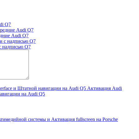
di Q7
дние Audi Q7
с надписью Q7
Audi Q7
di Q7
х работ
Активация Audi
 навигации на Audi Q5
тимедийной системы и Активация fullscreen на Porsche