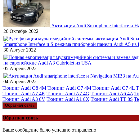
Активация Audi Smartphone Interface и 
26 Октябрь 2022
Smartphone Interface и S-режима приборной панели Audi A5 из
30 Август 2022
на европейские Audi A3 Cabriolet из USA
05 Апрель 2022
04 Апрель 2022
Тюнинг Audi Q8 4M
Тюнинг Audi Q7 4M
Тюнинг Audi Q7 4L
Т
Тюнинг Audi A7 4K
Тюнинг Audi A7 4G
Тюнинг Audi A6 4A
Т
Тюнинг Audi A3 8V
Тюнинг Audi A1 8X
Тюнинг Audi TT 8S
Т
Обратная связь
Обратная связь
Ваше сообщение было успешно отправлено