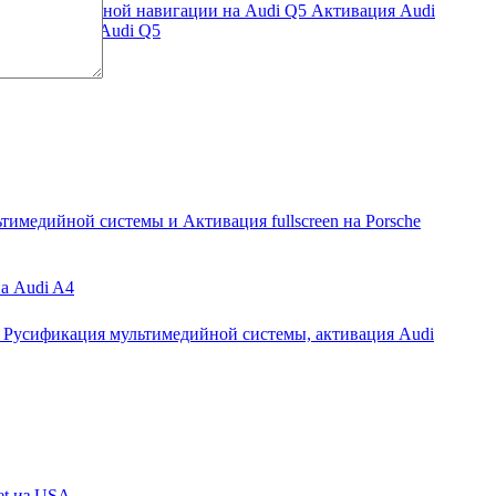
Активация Audi
 навигации на Audi Q5
тимедийной системы и Активация fullscreen на Porsche
на Audi A4
Русификация мультимедийной системы, активация Audi
et из USA