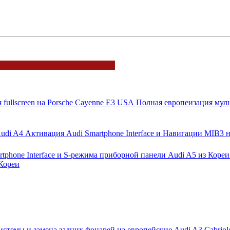
smartphone interface и Штатной
21 Ноябрь 2022
Полная европеизация муль
Активация Audi Smartphone Interface и Навигации MIB3 
 Кореи
стемы и замена задних фонарей на европейские Audi A3 Cabriol