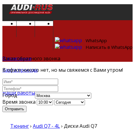
WhatsApp
Написать в WhatsApp
О компании
Заказ обратного звонка
Карта проезда
В офисе никого нет, но мы свяжемся с Вами утром!
Корпоративный
Наши работы
Город
Время звонка
Отправить
Тюнинг
›
Audi Q7 - 4L
›
Диски Audi Q7