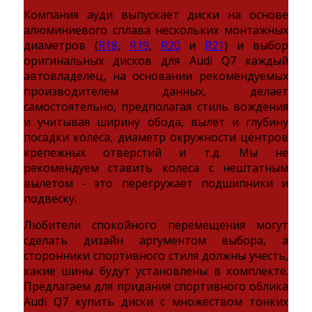
Компания ауди выпускает диски на основе
алюминиевого сплава нескольких монтажных
диаметров (
R18
,
R19
,
R20
и
R21
) и выбор
оригинальных дисков для Audi Q7 каждый
автовладелец, на основании рекомендуемых
производителем данных, делает
самостоятельно, предполагая стиль вождения
и учитывая ширину обода, вылет и глубину
посадки колеса, диаметр окружности центров
крепежных отверстий и т.д. Мы не
рекомендуем ставить колеса с нештатным
вылетом - это перегружает подшипники и
подвеску.
Любители спокойного перемещения могут
сделать дизайн аргументом выбора, а
сторонники спортивного стиля должны учесть,
какие шины будут установлены в комплекте.
Предлагаем для придания спортивного облика
Audi Q7 купить диски с множеством тонких