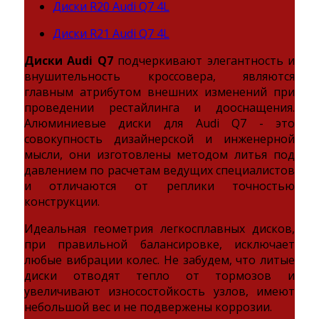
Диски R20 Audi Q7 4L
Диски R21 Audi Q7 4L
Диски Audi Q7
подчеркивают элегантность и
внушительность кроссовера, являются
главным атрибутом внешних изменений при
проведении рестайлинга и дооснащения.
Алюминиевые диски для Audi Q7 - это
совокупность дизайнерской и инженерной
мысли, они изготовлены методом литья под
давлением по расчетам ведущих специалистов
и отличаются от реплики точностью
конструкции.
Идеальная геометрия легкосплавных дисков,
при правильной балансировке, исключает
любые вибрации колес. Не забудем, что литые
диски отводят тепло от тормозов и
увеличивают износостойкость узлов, имеют
небольшой вес и не подвержены коррозии.