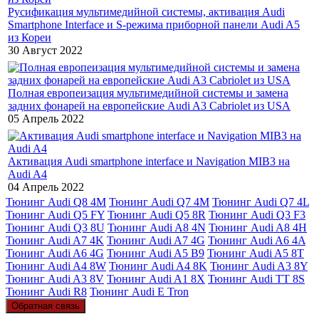
Русификация мультимедийной системы, активация Audi
Smartphone Interface и S-режима приборной панели Audi A5
из Кореи
30 Август 2022
Полная европеизация мультимедийной системы и замена
задних фонарей на европейские Audi A3 Cabriolet из USA
05 Апрель 2022
Активация Audi smartphone interface и Navigation MIB3 на
Audi A4
04 Апрель 2022
Тюнинг Audi Q8 4M
Тюнинг Audi Q7 4M
Тюнинг Audi Q7 4L
Тюнинг Audi Q5 FY
Тюнинг Audi Q5 8R
Тюнинг Audi Q3 F3
Тюнинг Audi Q3 8U
Тюнинг Audi A8 4N
Тюнинг Audi A8 4H
Тюнинг Audi A7 4K
Тюнинг Audi A7 4G
Тюнинг Audi A6 4A
Тюнинг Audi A6 4G
Тюнинг Audi A5 B9
Тюнинг Audi A5 8T
Тюнинг Audi A4 8W
Тюнинг Audi A4 8K
Тюнинг Audi A3 8Y
Тюнинг Audi A3 8V
Тюнинг Audi A1 8X
Тюнинг Audi TT 8S
Тюнинг Audi R8
Тюнинг Audi E Tron
Обратная связь