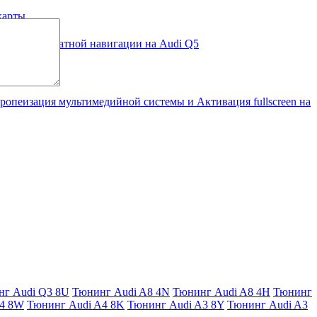
карты
бот
nterface и Штатной навигации на Audi Q5
ропеизация мультимедийной системы и Активация fullscreen на
г Audi Q3 8U
Тюнинг Audi A8 4N
Тюнинг Audi A8 4H
Тюнинг
A4 8W
Тюнинг Audi A4 8K
Тюнинг Audi A3 8Y
Тюнинг Audi A3