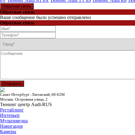
8V
Тюнинг Audi A1 8X
Тюнинг Audi TT 8S
Тюнинг Audi R8
Тюн
Обратная связь
Обратная связь
Ваше сообщение было успешно отправлено
Обратная связь
Отправить
Санкт-Петербург: Лиговский, 60-62М
Москва: Островная улица, 2
Тюнинг центр Audi-RUS
Рестайлинг
Интерьер
Мультимедиа
Навигация
Камеры