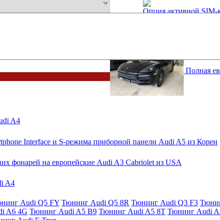
Опция активной SIM-
Последние примеры наших ра
Активация Audi smartphone i
21 Ноябрь 2022
Полная ев
udi A4
phone Interface и S-режима приборной панели Audi A5 из Кореи
их фонарей на европейские Audi A3 Cabriolet из USA
di A4
нинг Audi Q5 FY
Тюнинг Audi Q5 8R
Тюнинг Audi Q3 F3
Тюнин
i A6 4G
Тюнинг Audi A5 B9
Тюнинг Audi A5 8T
Тюнинг Audi 