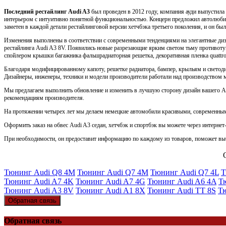
Последний рестайлинг Audi A3
был проведен в 2012 году, компания ауди выпустил
интерьером с интуитивно понятной функциональностью. Концерн предложил автолюби
заметен в каждой детали рестайлинговой версии хетчбэка третьего поколения, и он б
Изменения выполнены в соответствии с современными тенденциями на элегантные диз
рестайлинга Audi A3 8V. Появились новые разрезающие ярким светом тьму противотум
спойлером крышки багажника фальшрадиаторная решетка, декоративная пленка quattro
Благодаря модифицированному капоту, решетке радиатора, бампер, крыльям и светоди
Дизайнеры, инженеры, техники и модели производители работали над производством мо
Мы предлагаем выполнить обновление и изменить в лучшую сторону дизайн вашего Aud
рекомендациям производителя.
На протяжении четырех лет мы делаем немецкие автомобили красивыми, современным
Оформить заказ на обвес Audi A3 седан, хетчбэк и спортбэк вы можете через интерне
При необходимости, он предоставит информацию по каждому из товаров, поможет выб
Тюнинг Audi Q8 4M
Тюнинг Audi Q7 4M
Тюнинг Audi Q7 4L
Т
Тюнинг Audi A7 4K
Тюнинг Audi A7 4G
Тюнинг Audi A6 4A
Т
Тюнинг Audi A3 8V
Тюнинг Audi A1 8X
Тюнинг Audi TT 8S
Т
Обратная связь
Обратная связь