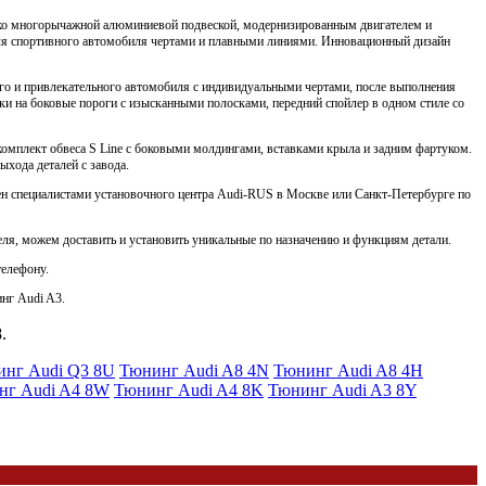
лько многорычажной алюминиевой подвеской, модернизированным двигателем и
ля спортивного автомобиля чертами и плавными линиями. Инновационный дизайн
го и привлекательного автомобиля с индивидуальными чертами, после выполнения
ки на боковые пороги с изысканными полосками, передний спойлер в одном стиле со
комплект обвеса S Line с боковыми молдингами, вставками крыла и задним фартуком.
хода деталей с завода.
лен специалистами установочного центра Audi-RUS в Москве или Санкт-Петербурге по
я, можем доставить и установить уникальные по назначению и функциям детали.
телефону.
нг Audi A3.
.
нг Audi Q3 8U
Тюнинг Audi A8 4N
Тюнинг Audi A8 4H
нг Audi A4 8W
Тюнинг Audi A4 8K
Тюнинг Audi A3 8Y