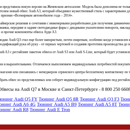
а и представила новую версию на Женевском автосалоне. Модель была дополнена не то
телям новый обвес Audi A3, который объединил мужественный стиль с характерными д
ыл признан «Всемирным автомобилем года – 2014».
айнерские решения в сочетании с инженерными разработками для получения динамично
анки, передние и задние светодиодные фары с диодными указателями поворота, наклад
 и прочие компоненты обвеса Ауди А3.
одам Audi Q3 стал еще более напористым, почти свирепым, особенно когда установлен 
дификаций рука об руку - от первых чертежей и создания прототипа производства до вы
i A3 с рестайлинг пакетом обвеса от Audi S3 или Audi S-Line, который будет установ
и и выразительными. Отличаемся выполнением индивидуальных потребностей покупател
т-магазин или связавшись с менеджером сервисного центра бесплатному контактному по 
рать обвес из представленных или соберет индивидуальную конфигурацию под рестайли
Обвесы на Audi Q7 в Москве и Санкт-Петербурге - 8 800 250 6608
юнинг Audi Q5 FY
Тюнинг Audi Q5 8R
Тюнинг Audi Q3 F3
Тюни
юнинг Audi A6 4G
Тюнинг Audi A5 B9
Тюнинг Audi A5 8T
Тюни
юнинг Audi R8
Тюнинг Audi E Tron