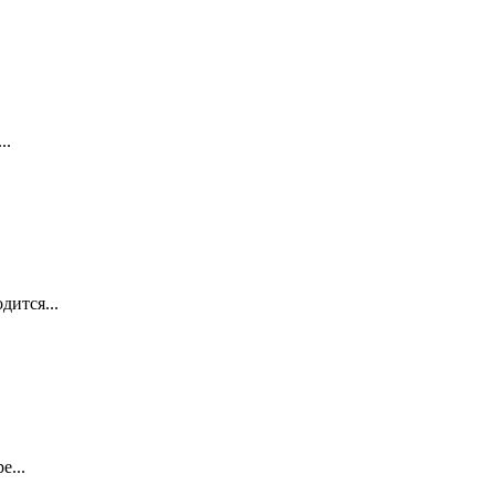
..
дится...
е...