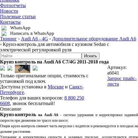
Фотоотчеты
Новости
Полезные статьи
Контакты
WhatsApp
Написать в WhatsApp
Тюнинг
›
Audi A6 - 4G
›
Дополнительное оборудование Audi A6
›
Круиз-контроль для автомобиля с кузовом Sedan с
электрической регулировкой руля
Круиз контроль на Audi A6 С7/4G 2011-2018 года
Артикул:
a6041
Только оригинальные опции, стоимость с
Запрос прайс-
установкой под ключ.
листа
Доступна установка в
Москве
и
Санкт-
Петербурге
.
Телефон для ваших вопросов:
8 800 250
6608
, звонок бесплатный!
Описание
Круиз-контроль
на Audi A6
- система удержания
и корректировки
заданно
скорости при движении по трассе или шоссе.
Опция круиз-контроль снимает часть нагрузки с водителя и
рекомендуется в поездках на
дальние расстояния.
Удержание и корректировка скорости в заданных пределах, осуществляется путем