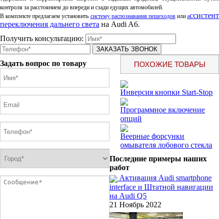
контроля за
расстоянием до впереди и сзади едущих автомобилей.
ссистент
В комплекте предлагаем установить
систему распознавания пешеходов
или
а
переключения дальнего света
на Audi A6.
Получить консультацию:
Задать вопрос по товару
ПОХОЖИЕ ТОВАРЫ
Инверсия кнопки Start-Stop
Программное включение
опций
Веерные форсунки
омывателя лобового стекла
Последние примеры наших
работ
Активация Audi smartphone
interface и Штатной навигации
на Audi Q5
21 Ноябрь 2022