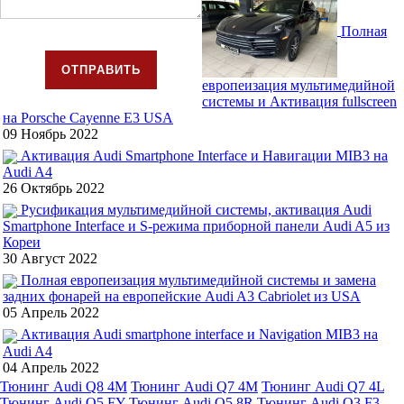
Полная
ОТПРАВИТЬ
европеизация мультимедийной
системы и Активация fullscreen
на Porsche Cayenne E3 USA
09 Ноябрь 2022
Активация Audi Smartphone Interface и Навигации MIB3 на
Audi A4
26 Октябрь 2022
Русификация мультимедийной системы, активация Audi
Smartphone Interface и S-режима приборной панели Audi A5 из
Кореи
30 Август 2022
Полная европеизация мультимедийной системы и замена
задних фонарей на европейские Audi A3 Cabriolet из USA
05 Апрель 2022
Активация Audi smartphone interface и Navigation MIB3 на
Audi A4
04 Апрель 2022
Тюнинг Audi Q8 4M
Тюнинг Audi Q7 4M
Тюнинг Audi Q7 4L
Тюнинг Audi Q5 FY
Тюнинг Audi Q5 8R
Тюнинг Audi Q3 F3