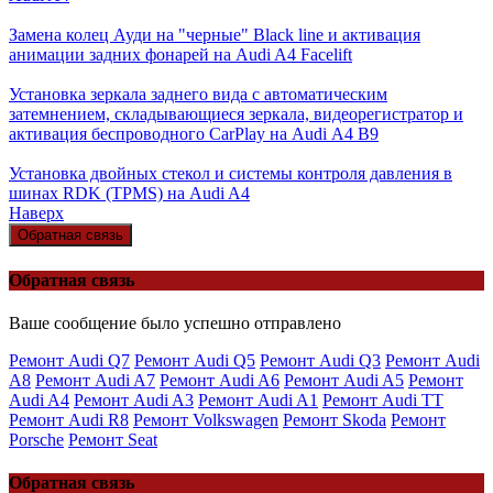
Замена колец Ауди на "черные" Black line и активация
анимации задних фонарей на Audi A4 Facelift
Установка зеркала заднего вида с автоматическим
затемнением, складывающиеся зеркала, видеорегистратор и
активация беспроводного CarPlay на Audi А4 В9
Установка двойных стекол и системы контроля давления в
шинах RDK (TPMS) на Audi A4
Наверх
Обратная связь
Обратная связь
Ваше сообщение было успешно отправлено
Ремонт Audi Q7
Ремонт Audi Q5
Ремонт Audi Q3
Ремонт Audi
A8
Ремонт Audi A7
Ремонт Audi A6
Ремонт Audi A5
Ремонт
Audi A4
Ремонт Audi A3
Ремонт Audi A1
Ремонт Audi TT
Ремонт Audi R8
Ремонт Volkswagen
Ремонт Skoda
Ремонт
Porsche
Ремонт Seat
Обратная связь