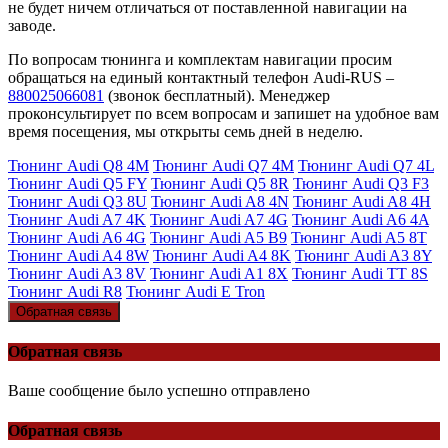
не будет ничем отличаться от поставленной навигации на
заводе.
По вопросам тюнинга и комплектам навигации просим
обращаться на единый контактный телефон Audi-RUS –
880025066081
(звонок бесплатный). Менеджер
проконсультирует по всем вопросам и запишет на удобное вам
время посещения, мы открыты семь дней в неделю.
Тюнинг Audi Q8 4M
Тюнинг Audi Q7 4M
Тюнинг Audi Q7 4L
Тюнинг Audi Q5 FY
Тюнинг Audi Q5 8R
Тюнинг Audi Q3 F3
Тюнинг Audi Q3 8U
Тюнинг Audi A8 4N
Тюнинг Audi A8 4H
Тюнинг Audi A7 4K
Тюнинг Audi A7 4G
Тюнинг Audi A6 4A
Тюнинг Audi A6 4G
Тюнинг Audi A5 B9
Тюнинг Audi A5 8T
Тюнинг Audi A4 8W
Тюнинг Audi A4 8K
Тюнинг Audi A3 8Y
Тюнинг Audi A3 8V
Тюнинг Audi A1 8X
Тюнинг Audi TT 8S
Тюнинг Audi R8
Тюнинг Audi E Tron
Обратная связь
Обратная связь
Ваше сообщение было успешно отправлено
Обратная связь