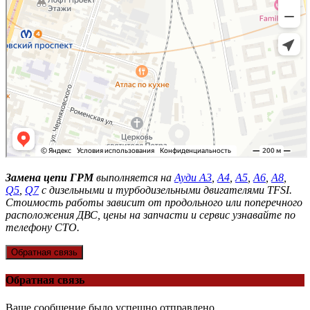
Замена цепи ГРМ
выполняется на
Ауди А3
,
А4
,
А5
,
А6
,
А8
,
Q5
,
Q7
с дизельными и турбодизельными двигателями TFSI.
Стоимость работы зависит от продольного или поперечного
расположения ДВС, цены на запчасти и сервис узнавайте по
телефону СТО.
Обратная связь
Обратная связь
Ваше сообщение было успешно отправлено