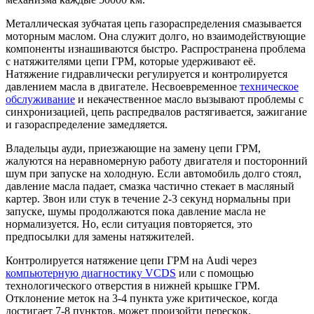
Металлическая зубчатая цепь газораспределения смазывается
моторным маслом. Она служит долго, но взаимодействующие
компоненты изнашиваются быстро. Распространена проблема
с натяжителями цепи ГРМ, которые удерживают её.
Натяжение гидравлически регулируется и контролируется
давлением масла в двигателе. Несвоевременное
техническое
обслуживание
и некачественное масло вызывают проблемы с
синхронизацией, цепь распредвалов растягивается, зажигание
и газораспределение замедляется.
Владельцы ауди, приезжающие на замену цепи ГРМ,
жалуются на неравномерную работу двигателя и посторонний
шум при запуске на холодную. Если автомобиль долго стоял,
давление масла падает, смазка частично стекает в масляный
картер. Звон или стук в течение 2-3 секунд нормальны при
запуске, шумы продолжаются пока давление масла не
нормализуется. Но, если ситуация повторяется, это
предпосылки для замены натяжителей.
Контролируется натяжение цепи ГРМ на Audi через
компьютерную диагностику VCDS
или с помощью
технологического отверстия в нижней крышке ГРМ.
Отклонение меток на 3-4 пункта уже критическое, когда
достигает 7-8 пунктов, может произойти перескок.