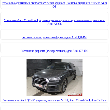
Установка адаптивных стеклоочистителей, фаркопа, ночного видения и SWA на Audi
Q8
Установка Audi Virtual Cockpit, накладок на педали и подстаканника с крышкой на
Audi A6 C8
Установка электрического фаркопа для Audi Q8 4M
Установка фаркопа (электрического) для Audi Q7 4M
Установка на Audi Q7 4M фаркопа, навигации MIB2, Audi Virtual Cockpit и CarPlay