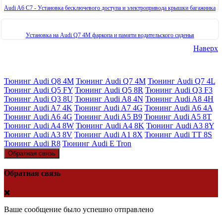
Audi A6 C7 - Установка бесключевого доступа и электропривода крышки багажника
Установка на Audi Q7 4M фаркопа и памяти водительского сиденья
Наверх
Тюнинг Audi Q8 4M
Тюнинг Audi Q7 4M
Тюнинг Audi Q7 4L
Тюнинг Audi Q5 FY
Тюнинг Audi Q5 8R
Тюнинг Audi Q3 F3
Тюнинг Audi Q3 8U
Тюнинг Audi A8 4N
Тюнинг Audi A8 4H
Тюнинг Audi A7 4K
Тюнинг Audi A7 4G
Тюнинг Audi A6 4A
Тюнинг Audi A6 4G
Тюнинг Audi A5 B9
Тюнинг Audi A5 8T
Тюнинг Audi A4 8W
Тюнинг Audi A4 8K
Тюнинг Audi A3 8Y
Тюнинг Audi A3 8V
Тюнинг Audi A1 8X
Тюнинг Audi TT 8S
Тюнинг Audi R8
Тюнинг Audi E Tron
Обратная связь
Обратная связь
Ваше сообщение было успешно отправлено