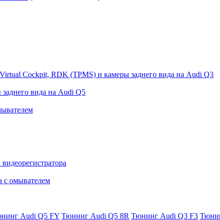
Virtual Cockpit, RDK (TPMS) и камеры заднего вида на Audi Q3
 заднего вида на Audi Q5
мывателем
и видеорегистратора
а с омывателем
нинг Audi Q5 FY
Тюнинг Audi Q5 8R
Тюнинг Audi Q3 F3
Тюнин