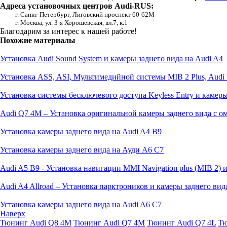
Адреса установочных центров Audi-RUS:
г. Санкт-Петербург, Лиговский проспект 60-62М
г. Москва, ул. 3-я Хорошевская, вл.7, к.1
Благодарим за интерес к нашей работе!
Похожие материалы
Установка Audi Sound System и камеры заднего вида на Audi A4
Установка ASS, ASI, Мультимедийной системы MIB 2 Plus, Audi 
Установка системы бесключевого доступа Keyless Entry и камеры
Audi Q7 4M – Установка оригинальной камеры заднего вида с о
Установка камеры заднего вида на Audi A4 B9
Установка камеры заднего вида на Ауди А6 С7
Audi A5 B9 - Установка навигации MMI Navigation plus (MIB 2) 
Audi A4 Allroad – Установка парктроников и камеры заднего вид
Установка камеры заднего вида на Audi A6 C7
Наверх
Тюнинг Audi Q8 4M
Тюнинг Audi Q7 4M
Тюнинг Audi Q7 4L
Тю