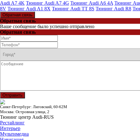
Audi A7 4K
Тюнинг Audi A7 4G
Тюнинг Audi A6 4A
Тюнинг Aud
8V
Тюнинг Audi A1 8X
Тюнинг Audi TT 8S
Тюнинг Audi R8
Тюн
Обратная связь
Обратная связь
Ваше сообщение было успешно отправлено
Обратная связь
Отправить
Санкт-Петербург: Лиговский, 60-62М
Москва: Островная улица, 2
Тюнинг центр Audi-RUS
Рестайлинг
Интерьер
Мультимедиа
Навигация