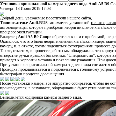
Установка оригинальной камеры заднего вида Audi A5 B9 Co
Четверг, 13 Июнь 2019 17:03
Добрый день, уважаемые посетители нашего сайта,
Тюнинг-ателье Audi-RUS
занимается установкой
только ориги
автовладельцы, которые приобрели неоригинальное китайское о
процессе эксплуатации.
Владелец
Audi A5 B9 Coupe
обратился к нам с проблемой, не р
Оказалось, что это была неоригинальная китайская камера задн
камеру, и, в отчете, хотим поделиться фотографиями процесса д
Также, отметим, в процессе работы мы обнаружили, что корпус 
отверстие ручки крышки багажника. “Специалисты”, которые вы
приведет к коррозии металла и появлению ржавчины. При доосн
При установке оригинальной камеры заднего вида снимается об
Проводка прокладывается и подключается к головному устройст
Фотографии процесса дооснащения.
После установки камеры всё аккуратно собирается, чтобы не о
производителя, в результате, оборудование будет установлено та
Выполняется кодировка камеры заднего вида.