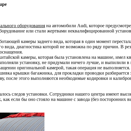
upe
нального оборудования
на автомобили Audi, которое предусмотре
борудование или стали жертвами неквалифицированной установки
аботающей камеры заднего вида, которая в один момент переста
его вида, диагностика которой не возможна по ряду причин. В р
ооснащения.
китайской камеры, которая была установлена на машине, имел к
полняли установку, не придумали ничего лучше, и выпилили в м
ащении оригинальной камерой, такая операция не выполняется.
шивка крышки багажника, для прокладки проводки разбирается з
ву, после этого выполняются необходимые кодировки и калибро
сталось следов установки. Сотрудники нашего центра имеют выс
к, как если бы оно стояло на машине с завода (без посторонних 