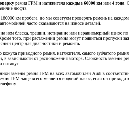
оверку
ремня ГРМ и натяжителя
каждые 60000 км
или
4 года
. 
аличие люфта.
180000 км пробега, но мы советуем проверять ремень на каждо
автомобилей часто сказываются на износе деталей.
а нем блеска, трещин, истирание или неравномерный износ по 
Кроме того, при растяжении ремня могут появиться пропуски за
исный центр для диагностики и ремонта.
о кожуха приводного ремня, натяжителя, самого зубчатого ремн
ей, в зависимости от расположения мотора. Сложность замены р
 натянут.
ой замены ремня ГРМ на всех автомобилей Audi в соответствии
емня ГРМ чаще всего меняется водяной насос, если он приводит
елефону.