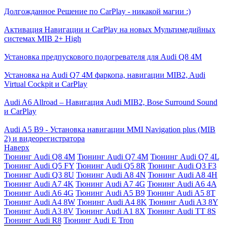
Долгожданное Решение по CarPlay - никакой магии :)
Активация Навигации и CarPlay на новых Мультимедийных
системах MIB 2+ High
Установка предпускового подогревателя для Audi Q8 4M
Установка на Audi Q7 4M фаркопа, навигации MIB2, Audi
Virtual Cockpit и CarPlay
Audi A6 Allroad – Навигация Audi MIB2, Bose Surround Sound
и CarPlay
Audi A5 B9 - Установка навигации MMI Navigation plus (MIB
2) и видеорегистратора
Наверх
Тюнинг Audi Q8 4M
Тюнинг Audi Q7 4M
Тюнинг Audi Q7 4L
Тюнинг Audi Q5 FY
Тюнинг Audi Q5 8R
Тюнинг Audi Q3 F3
Тюнинг Audi Q3 8U
Тюнинг Audi A8 4N
Тюнинг Audi A8 4H
Тюнинг Audi A7 4K
Тюнинг Audi A7 4G
Тюнинг Audi A6 4A
Тюнинг Audi A6 4G
Тюнинг Audi A5 B9
Тюнинг Audi A5 8T
Тюнинг Audi A4 8W
Тюнинг Audi A4 8K
Тюнинг Audi A3 8Y
Тюнинг Audi A3 8V
Тюнинг Audi A1 8X
Тюнинг Audi TT 8S
Тюнинг Audi R8
Тюнинг Audi E Tron