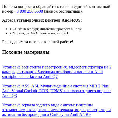
По всем вопросам обращайтесь на наш единый контактный
номер -
8 800 250 6608
(звонок бесплатный).
Адреса установочных центров Audi-RUS:
г. Санкт-Петербург, Лиговский проспект 60-62М
г. Москва, ул. 3-я Хорошевская, вл.7, к.1
Благодарим за интерес к нашей работе!
Похожие материалы
Установка ассистента перестроения, видеорегистратора на 2
камеры, активация S-режима приборной панели и Audi
smartphone interface на Audi Q7
Установка ASS, ASI, Мультимедийной системы MIB 2 Plus,
Audi Virtual Cockpit, RDK (TPMS) и камеры заднего вида на
Audi Q3
Установка зеркала заднего вида с автоматическим
затемнением, складывающиеся зеркала, видеорегистратор и
активация беспроводного CarPlay на Audi А4 В9